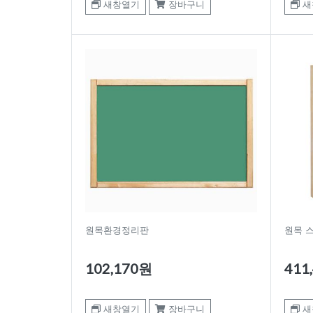
새창열기
장바구니
새
원목환경정리판
원목 
102,170원
411
새창열기
장바구니
새