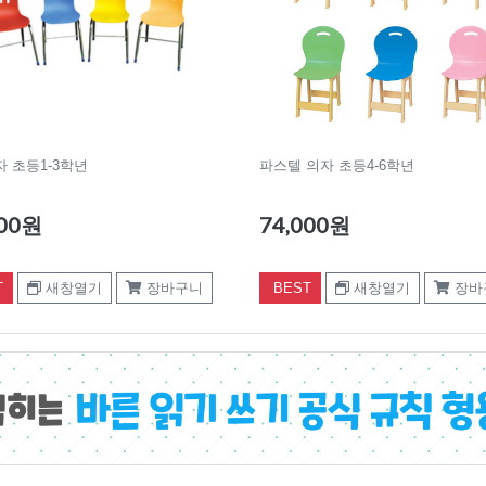
 초등1-3학년
파스텔 의자 초등4-6학년
000원
74,000원
T
새창열기
장바구니
BEST
새창열기
장바