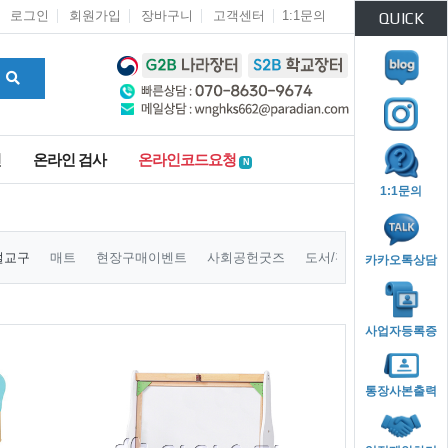
로그인
회원가입
장바구니
고객센터
1:1문의
QUICK
인
온라인 검사
온라인코드요청
N
1:1문의
설교구
매트
현장구매이벤트
사회공헌굿즈
도서/전집
카카오톡상담
사업자등록증
통장사본출력