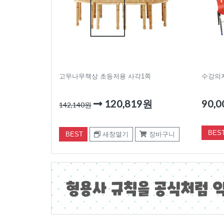
고무나무책상 초등저용 사각1쪽
수강의자
120,819원
90,
142,140원
BES
BEST
새창열기
장바구니