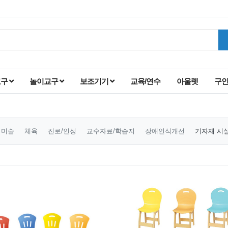
교구
놀이교구
보조기기
교육/연수
아울렛
구
미술
체육
진로/인성
교수자료/학습지
장애인식개선
기자재 시