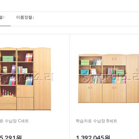
렬↑
이름정렬↓
료 수납장 C세트
학습자료 수납장 B세트
65,291원
1,392,045원