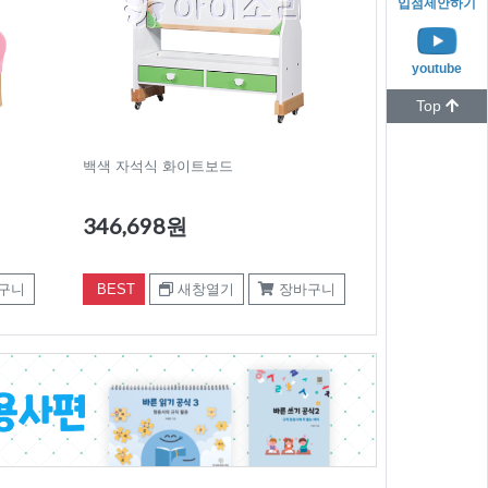
입점제안하기
youtube
Top
백색 자석식 화이트보드
346,698원
구니
BEST
새창열기
장바구니