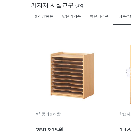
기자재 시설교구
(38)
최신상품순
낮은가격순
높은가격순
이름정
A2 종이정리함
학습자
288,915원
1,1