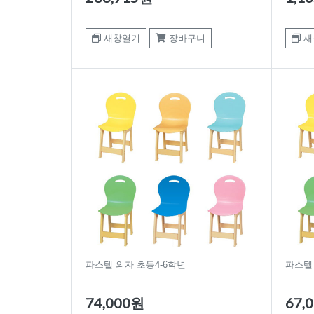
새창열기
장바구니
새
파스텔 의자 초등4-6학년
파스텔 
74,000원
67,