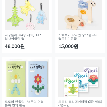
지구를짜요(4종 세트)- DIY
개체수가 작지만 중요한 우리 -
업사이클링 멸
멸종위기동물
48,000원
15,000원
도도리 반올림 - 병뚜껑 연결
도도리 크리에이터팩 (3종 세트)
블록 연계 활동
- 병뚜껑