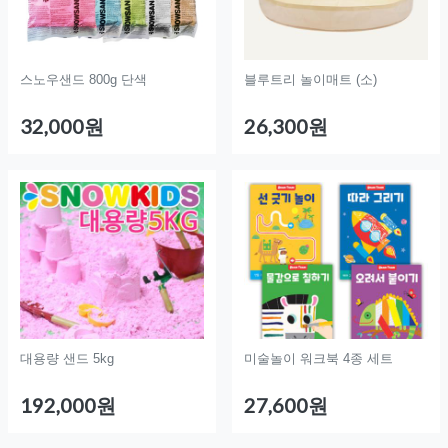
스노우샌드 800g 단색
블루트리 놀이매트 (소)
32,000원
26,300원
대용량 샌드 5kg
미술놀이 워크북 4종 세트
192,000원
27,600원