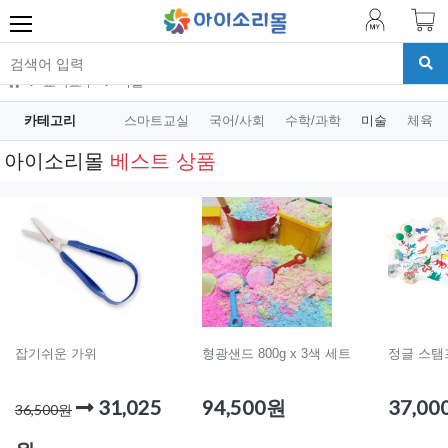
교육교구
미술
카테고리
스마트교실
국어/사회
수학/과학
미술
체육
아이소리몰
베스트 상품
잡기쉬운 가위
형광샌드 800g x 3색 세트
정글 스탬
31,025
94,500원
37,0
36,500원