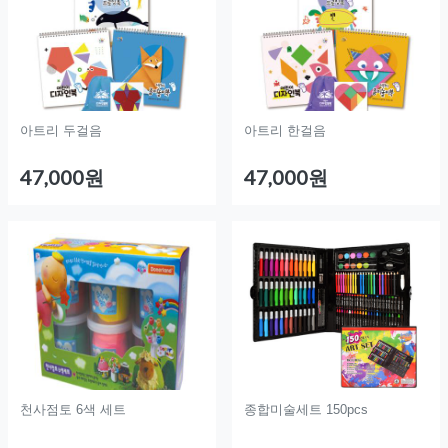
아트리 두걸음
아트리 한걸음
47,000원
47,000원
천사점토 6색 세트
종합미술세트 150pcs