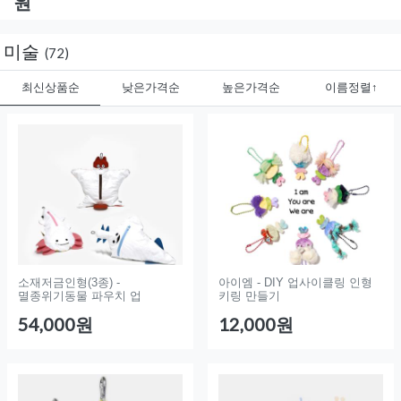
원
미술
(72)
최신상품순
낮은가격순
높은가격순
이름정렬↑
소재저금인형(3종) -
아이엠 - DIY 업사이클링 인형
멸종위기동물 파우치 업
키링 만들기
54,000원
12,000원