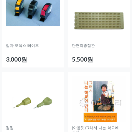
점자 모텍스 테이프
단면회중점관
3,000원
5,500원
점필
(아울렛)그래서 나는 학교에