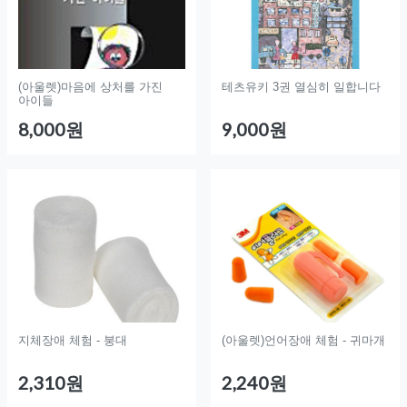
(아울렛)마음에 상처를 가진
테츠유키 3권 열심히 일합니다
아이들
8,000원
9,000원
지체장애 체험 - 붕대
(아울렛)언어장애 체험 - 귀마개
2,310원
2,240원