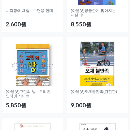
시각장애 체험 - 수면용 안대
(아울렛)궁금한게 많아지는
세살아이
2,600원
8,550원
(아울렛)고민의 방 - 우리반
(아울렛)오체불만족(완전판)
인터넷 사이트
5,850원
9,000원