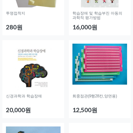
투명접착지
학습장애 및 학습부진 아동의
과학적 평가방법
280원
16,000원
신경과학과 학습장애
회중점관(9행28칸,양면용)
20,000원
12,500원