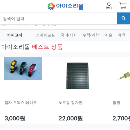
교육교구
장애인식개선
카테고리
스마트교실
국어/사회
수학/과학
미술
체육
아이소리몰
베스트 상품
점자 모텍스 테이프
노트형 점자판
점필
3,000원
22,000원
2,70