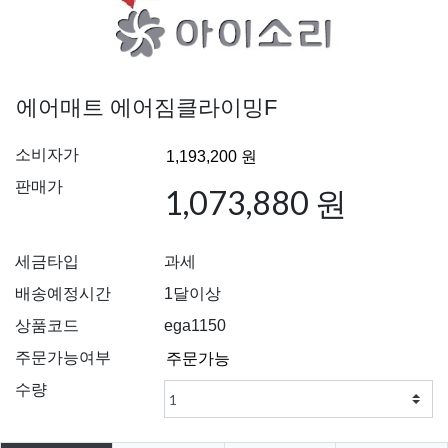
에어매트 에어짐클라이밍F
소비자가
판매가
1,073,880 원
세금타입
과세
배송예정시간
1달이상
상품코드
ega1150
주문가능여부
수량