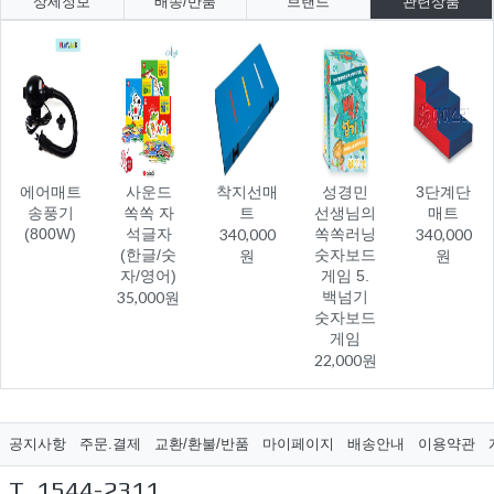
상세정보
배송/반품
브랜드
관련상품
에어매트
사운드
착지선매
성경민
3단계단
송풍기
쏙쏙 자
트
선생님의
매트
(800W)
석글자
340,000
쏙쏙러닝
340,000
(한글/숫
원
숫자보드
원
자/영어)
게임 5.
35,000원
백넘기
숫자보드
게임
22,000원
공지사항
주문.결제
교환/환불/반품
마이페이지
배송안내
이용약관
T. 1544-2311