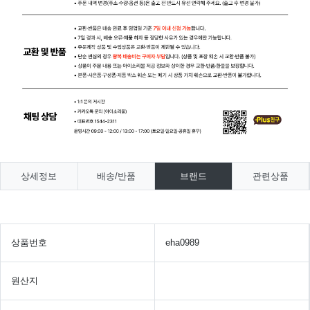
상세정보
배송/반품
브랜드
관련상품
상품번호
eha0989
원산지