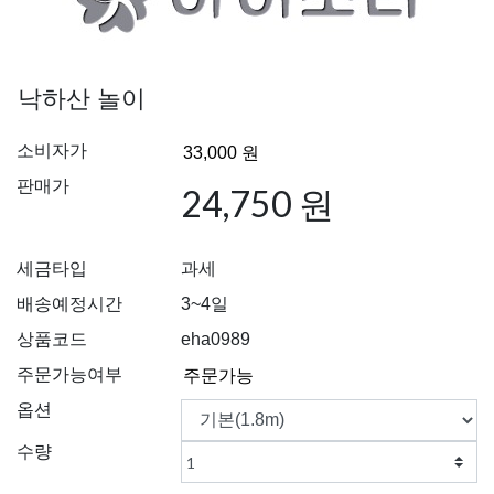
낙하산 놀이
소비자가
판매가
24,750 원
세금타입
과세
배송예정시간
3~4일
상품코드
eha0989
주문가능여부
옵션
수량