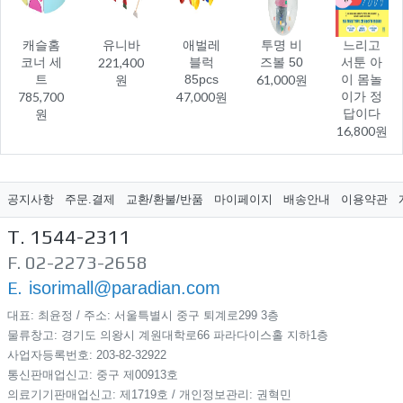
캐슬홈
유니바
애벌레
투명 비
느리고
코너 세
221,400
블럭
즈볼 50
서툰 아
트
원
85pcs
61,000원
이 몸놀
785,700
47,000원
이가 정
원
답이다
16,800원
공지사항
주문.결제
교환/환불/반품
마이페이지
배송안내
이용약관
T. 1544-2311
F. 02-2273-2658
E.
isorimall@paradian.com
대표: 최윤정 / 주소: 서울특별시 중구 퇴계로299​ 3층
물류창고: 경기도 의왕시 계원대학로66 파라다이스홀 지하1층
사업자등록번호: 203-82-32922
통신판매업신고: 중구 제00913호
의료기기판매업신고: 제1719호 / 개인정보관리: 권혁민