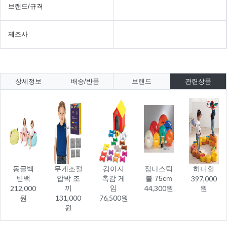
브랜드/규격
제조사
상세정보
배송/반품
브랜드
관련상품
동글백
무게조절
강아지
짐나스틱
허니힐
빈백
압박 조
촉감 게
볼 75cm
397,000
212,000
끼
임
44,300원
원
원
131,000
76,500원
원