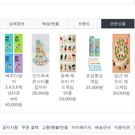
상세정보
배송/반품
브랜드
관련상품
배우다영
인지쑥쑥
원목 메
초성종성
당근 메
어
몬스터를
모리 카
게임
모리 체
3,4,5,6학
잡아라
드게임
35,000원
스게임
년(4권
28,000원
16종
30,000원
set)
20,000원
40,000원
공지사항
주문.결제
교환/환불/반품
마이페이지
배송안내
이용약관