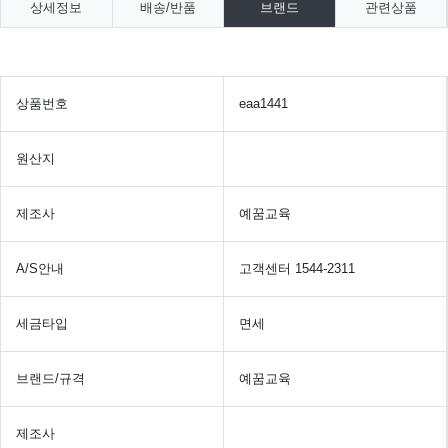
상세정보
배송/반품
브랜드
관련상품
상품번호
eaa1441
원산지
제조사
예꿈교육
A/S안내
고객센터 1544-2311
세금타입
면세
브랜드/규격
예꿈교육
제조사