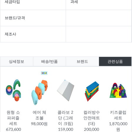
세금타입
과세
브랜드/규격
제조사
상세정보
배송/반품
브랜드
관련상품
원형 소
에어 체
콜라보 2
컬러방수
키즈클럽
파퍼즐
조볼
단 (그레
안전매트
세트
세트
98,000원
이 크림)
(대)
1,870,000
673,600
159,000
200,000
원