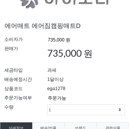
에어매트 에어짐캠핑매트D
소비자가
판매가
735,000 원
세금타입
과세
배송예정시간
1달이상
상품코드
ega1278
주문가능여부
수량
상세정보
배송/반품
브랜드
관련상품