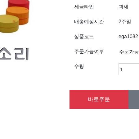
세금타입
과세
배송예정시간
2주일
상품코드
ega1082
주문가능여부
수량
바로주문