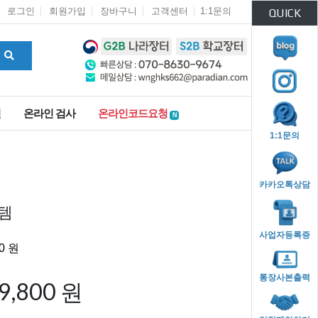
로그인
회원가입
장바구니
고객센터
1:1문의
QUICK
인
온라인 검사
온라인코드요청
N
1:1문의
카카오톡상담
템
사업자등록증
통장사본출력
19,800 원