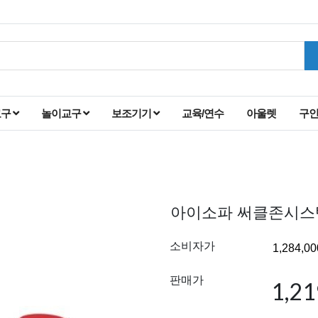
교구
놀이교구
보조기기
교육/연수
아울렛
구
아이소파 써클존시스
소비자가
판매가
1,2