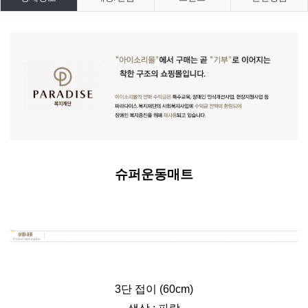
슈퍼운동매트
3단 접이
(60cm)