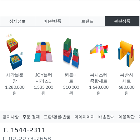
상세정보
배송/반품
브랜드
관련상품
사각볼풀
JOY블럭
뜀틀매
봉시스템
봉받침
장
시리즈1
트
종합세트
세트
1,280,000
1,535,200
510,000
1,648,000
680,000
원
원
원
원
원
공지사항
주문.결제
교환/환불/반품
마이페이지
배송안내
이용약관
T. 1544-2311
F. 02-2273-2658