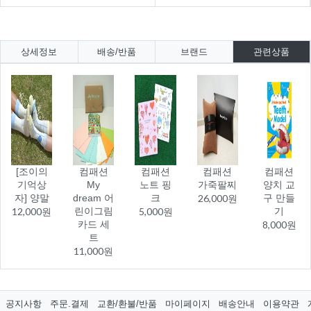
상세정보
배송/반품
브랜드
관련상품
[조이의
컴패션
컴패션
컴패션
컴패션
기억상
My
노트 핑
가죽팔찌
양치 교
자] 양말
dream 어
크
26,000원
구 만들
12,000원
린이그림
5,000원
기
카드 세
8,000원
트
11,000원
공지사항
주문.결제
교환/환불/반품
마이페이지
배송안내
이용약관