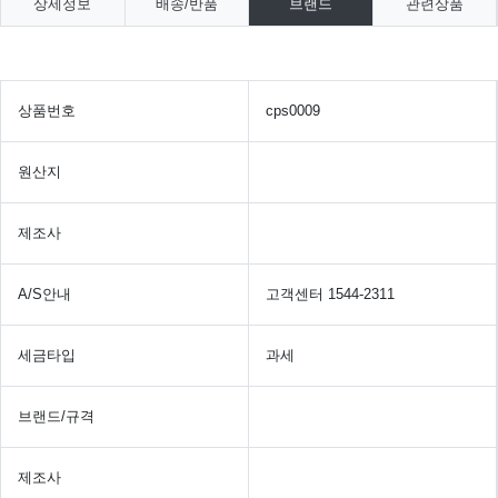
상세정보
배송/반품
브랜드
관련상품
상품번호
cps0009
원산지
제조사
A/S안내
고객센터 1544-2311
세금타입
과세
브랜드/규격
제조사