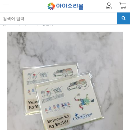
교육교구
사회공헌굿즈