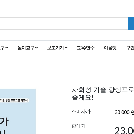
교구
놀이교구
보조기기
교육/연수
아울렛
구
사회성 기술 향상프로
줄게요!
소비자가
판매가
23,