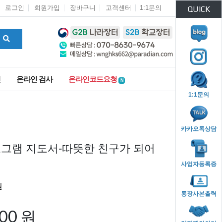
로그인
회원가입
장바구니
고객센터
1:1문의
QUICK
인
온라인 검사
온라인코드요청
N
1:1문의
카카오톡상담
그램 지도서-따뜻한 친구가 되어
사업자등록증
통장사본출력
000 원