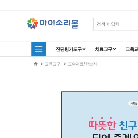
진단평가도구
치료교구
교육
교육교구
교수자료/학습지