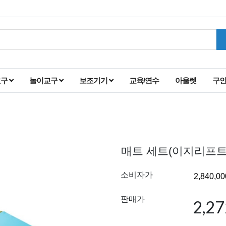
교구
놀이교구
보조기기
교육/연수
아울렛
구
매트 세트(이지리프트 
소비자가
판매가
2,2