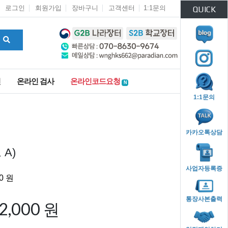
로그인
회원가입
장바구니
고객센터
1:1문의
QUICK
인
온라인 검사
온라인코드요청
N
1:1문의
카카오톡상담
A)
사업자등록증
통장사본출력
72,000 원