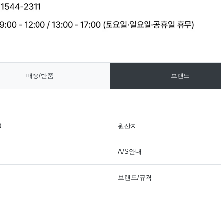
배송/반품
브랜드
0
원산지
A/S안내
브랜드/규격