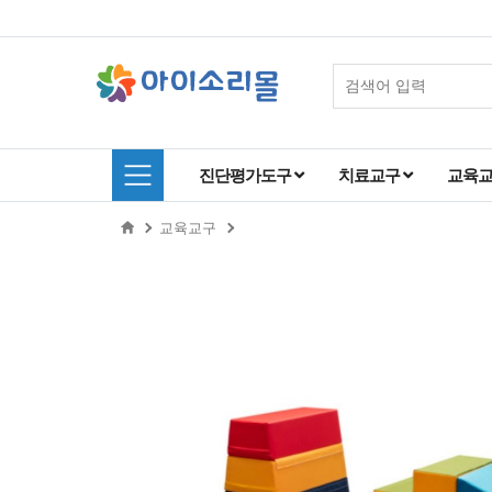
진단평가도구
치료교구
교육
교육교구