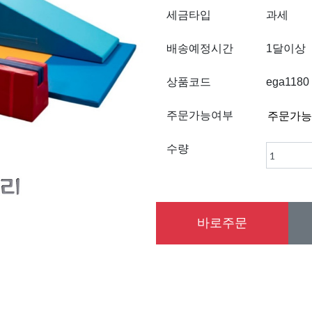
세금타입
과세
배송예정시간
1달이상
상품코드
ega1180
주문가능여부
수량
바로주문