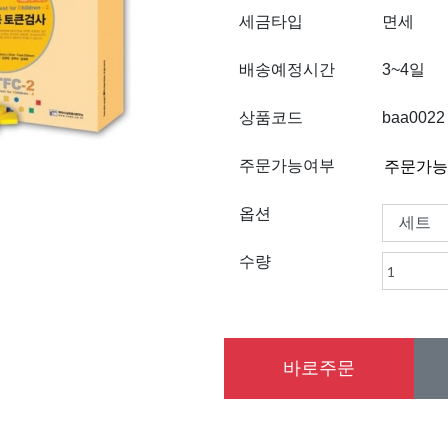
세금타입
면세
배송예정시간
3~4일
상품코드
baa0022
주문가능여부
옵션
수량
바로주문