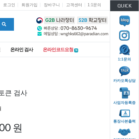
로그인
회원가입
장바구니
고객센터
1:1문의
QUICK
인
온라인 검사
온라인코드요청
N
1:1문의
카카오톡상담
 토큰 검사
사업자등록증
통장사본출력
000 원