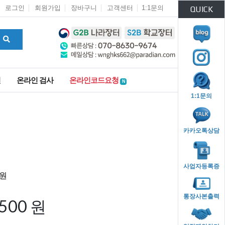
로그인
회원가입
장바구니
고객센터
1:1문의
QUICK
인
온라인 검사
온라인코드요청
N
1:1문의
카카오톡상담
사업자등록증
통장사본출력
,500 원