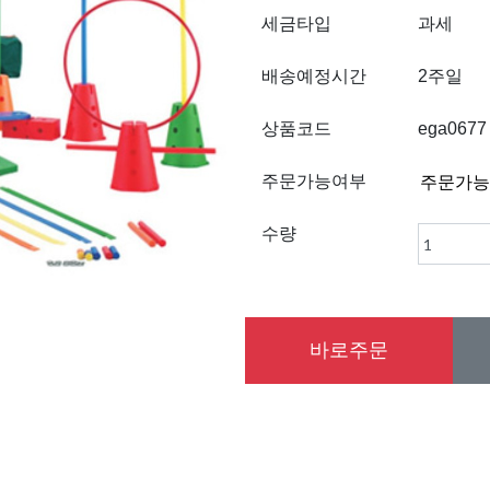
세금타입
과세
배송예정시간
2주일
상품코드
ega0677
주문가능여부
수량
바로주문