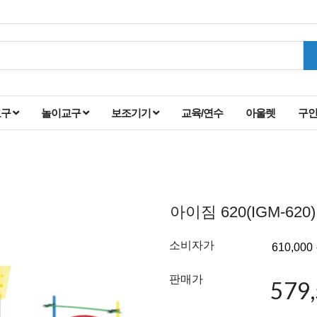
교구
놀이교구
보조기기
교육/연수
아울렛
구
아이짐 620(IGM-620)
소비자가
판매가
579