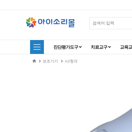
진단평가도구
치료교구
교육
보조기기
시/청각