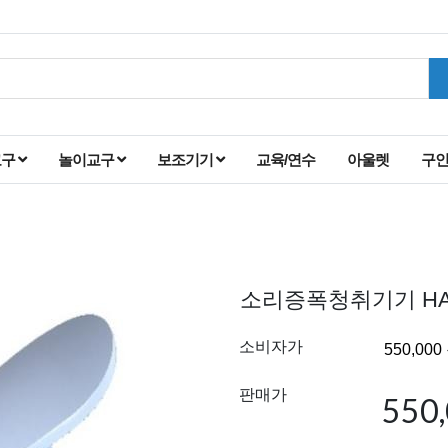
교구
놀이교구
보조기기
교육/연수
아울렛
구
소리증폭청취기기 HA
소비자가
판매가
550