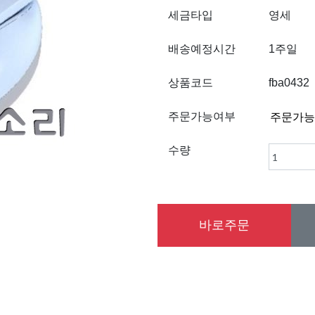
세금타입
영세
배송예정시간
1주일
상품코드
fba0432
주문가능여부
수량
바로주문