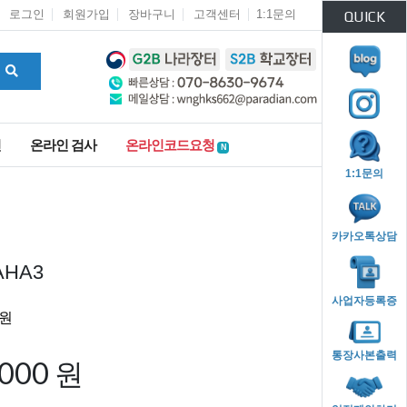
로그인
회원가입
장바구니
고객센터
1:1문의
QUICK
인
온라인 검사
온라인코드요청
N
1:1문의
카카오톡상담
HA3
사업자등록증
통장사본출력
,000 원