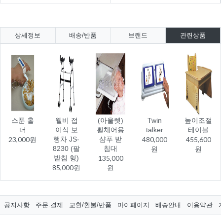
상세정보
배송/반품
브랜드
관련상품
스푼 홀
웰비 접
(아울렛)
Twin
높이조절
더
이식 보
휠체어용
talker
테이블
23,000원
행차 JS-
샴푸 받
480,000
455,600
8230 (팔
침대
원
원
받침 형)
135,000
85,000원
원
공지사항
주문.결제
교환/환불/반품
마이페이지
배송안내
이용약관