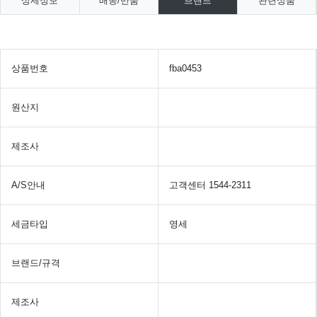
상세정보
배송/반품
브랜드
관련상품
상품번호
fba0453
원산지
제조사
A/S안내
고객센터 1544-2311
세금타입
영세
브랜드/규격
제조사