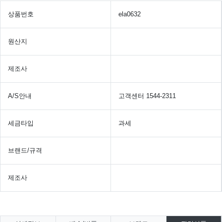
상품번호
ela0632
원산지
제조사
A/S안내
고객센터 1544-2311
세금타입
과세
브랜드/규격
제조사