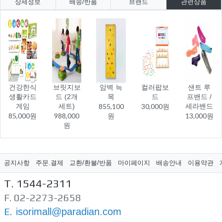
상세정보
배송/반품
브랜드
관련상품
건강한식
브릿지보
암벽 늑
컬러팝보
샌트 루
생활카드
드 (2개
목
드
프밴드 /
게임
세트)
855,100
30,000원
세라밴드
85,000원
988,000
원
13,000원
원
공지사항
주문.결제
교환/환불/반품
마이페이지
배송안내
이용약관
T. 1544-2311
F. 02-2273-2658
E.
isorimall@paradian.com