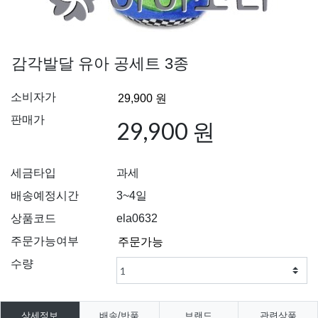
감각발달 유아 공세트 3종
소비자가
판매가
29,900 원
세금타입
과세
배송예정시간
3~4일
상품코드
ela0632
주문가능여부
수량
상세정보
배송/반품
브랜드
관련상품