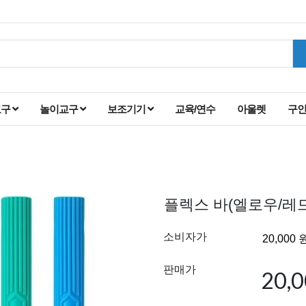
교구
놀이교구
보조기기
교육/연수
아울렛
구
플렉스 바(엘로우/레드
소비자가
판매가
20,