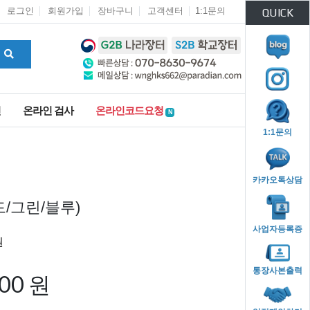
로그인
회원가입
장바구니
고객센터
1:1문의
QUICK
인
온라인 검사
온라인코드요청
N
1:1문의
카카오톡상담
/그린/블루)
사업자등록증
통장사본출력
000 원