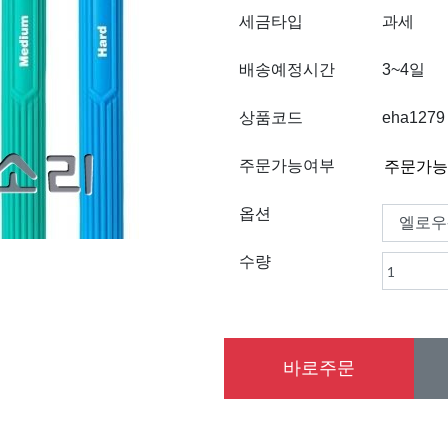
세금타입
과세
배송예정시간
3~4일
상품코드
eha1279
주문가능여부
옵션
수량
바로주문