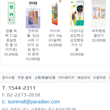
생활 독
연하재
아이와
다정다감
애착행동
해 2 (알
활: 임상
샌드 1kg
공감학교
캘린더
쏭달쏭
사례 기
(리필팩)
감정행동
32,000원
한 줄 언
반의 삼
16,000원
카드 단
어치료)
킴 평가
품
35,000원
와 중재
20,000원
55,000원
공지사항
주문.결제
교환/환불/반품
마이페이지
배송안내
이용약관
T. 1544-2311
F. 02-2273-2658
E.
isorimall@paradian.com
대표: 최윤정 / 주소: 서울특별시 중구 퇴계로299​ 3층