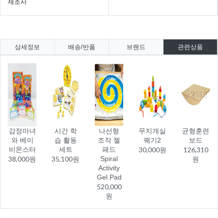
제조사
상세정보
배송/반품
브랜드
관련상품
감정마녀
시간 학
나선형
무지개실
균형훈련
와 베이
습 활동
조작 젤
꿰기2
보드
비몬스터
세트
패드
30,000원
126,310
38,000원
35,100원
Spiral
원
Activity
Gel Pad
520,000
원