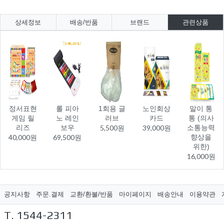
상세정보
배송/반품
브랜드
관련상품
정서표현
롤 피아
1회용 글
노인회상
말이 통
게임 릴
노 레인
러브
카드
통 (의사
리즈
보우
5,500원
39,000원
소통능력
40,000원
69,500원
향상을
위한)
16,000원
공지사항
주문.결제
교환/환불/반품
마이페이지
배송안내
이용약관
T. 1544-2311