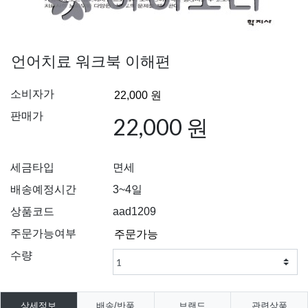
언어치료 워크북 이해편
소비자가
판매가
22,000 원
세금타입
면세
배송예정시간
3~4일
상품코드
aad1209
주문가능여부
수량
상세정보
배송/반품
브랜드
관련상품