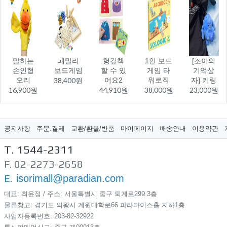
말하는
패밀리
헝겊책
1인 보드
[조이의
손인형
보드게임
할 수 있
게임 타
기억상
오리
38,400원
어요2
워로직
자] 키링
16,900원
44,910원
38,000원
23,000원
공지사항
주문.결제
교환/환불/반품
마이페이지
배송안내
이용약관
T. 1544-2311
F. 02-2273-2658
E.
isorimall@paradian.com
대표: 최윤정 / 주소: 서울특별시 중구 퇴계로299​ 3층
물류창고: 경기도 의왕시 계원대학로66 파라다이스홀 지하1층
사업자등록번호: 203-82-32922