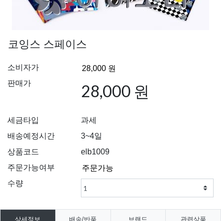
코잉스 스페이스
소비자가
판매가
28,000 원
세금타입
과세
배송예정시간
3~4일
상품코드
elb1009
주문가능여부
수량
상세정보
배송/반품
브랜드
관련상품