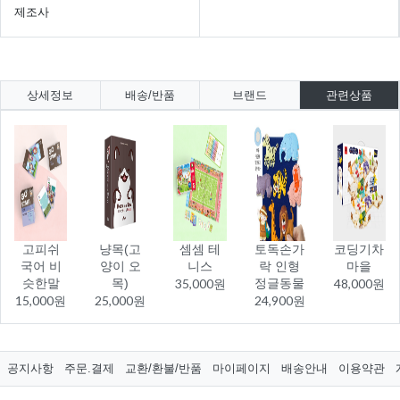
제조사
상세정보
배송/반품
브랜드
관련상품
고피쉬
냥목(고
셈셈 테
토독손가
코딩기차
국어 비
양이 오
니스
락 인형
마을
슷한말
목)
35,000원
정글동물
48,000원
15,000원
25,000원
24,900원
공지사항
주문.결제
교환/환불/반품
마이페이지
배송안내
이용약관