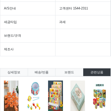
A/S안내
고객센터 1544-2311
세금타입
과세
브랜드/규격
제조사
상세정보
배송/반품
브랜드
관련상품