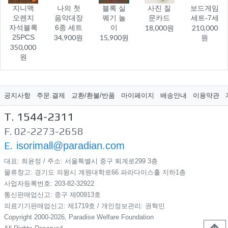
지니맥
나의 첫
블록 실
사진 질
보드게임
오렌지
음악대장
꿰기 놀
문카드
세트-7세
자석블록
6종 세트
이
18,000원
210,000
25PCS
34,900원
15,900원
원
350,000
원
공지사항
주문.결제
교환/환불/반품
마이페이지
배송안내
이용약관
T. 1544-2311
F. 02-2273-2658
E.
isorimall@paradian.com
대표: 최윤정 / 주소: 서울특별시 중구 퇴계로299​ 3층
물류창고: 경기도 의왕시 계원대학로66 파라다이스홀 지하1층
사업자등록번호: 203-82-32922
통신판매업신고: 중구 제00913호
의료기기판매업신고: 제1719호 / 개인정보관리: 권혁민
Copyright 2000-2026, Paradise Welfare Foundation