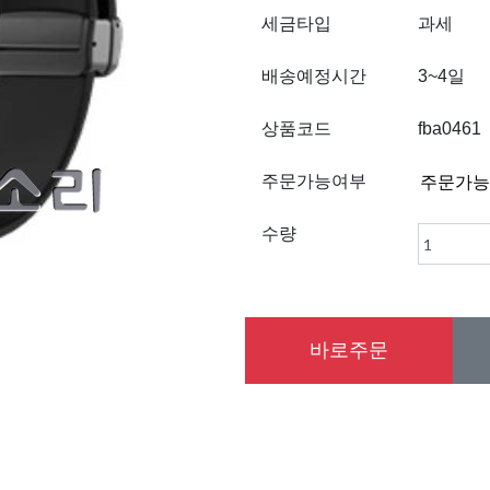
세금타입
과세
배송예정시간
3~4일
상품코드
fba0461
주문가능여부
수량
바로주문