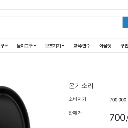
교구
놀이교구
보조기기
교육/연수
아울렛
구
온기소리
소비자가
판매가
700