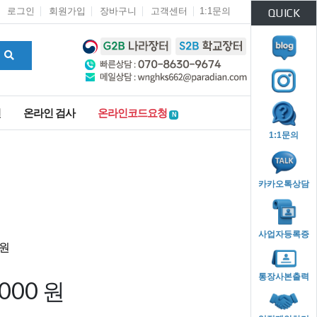
로그인
회원가입
장바구니
고객센터
1:1문의
QUICK
인
온라인 검사
온라인코드요청
N
1:1문의
카카오톡상담
사업자등록증
통장사본출력
,000 원