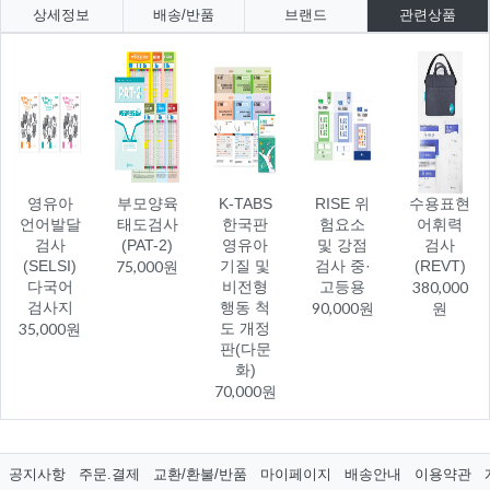
상세정보
배송/반품
브랜드
관련상품
영유아
부모양육
K-TABS
RISE 위
수용표현
언어발달
태도검사
한국판
험요소
어휘력
검사
(PAT-2)
영유아
및 강점
검사
(SELSI)
75,000원
기질 및
검사 중·
(REVT)
다국어
비전형
고등용
380,000
검사지
행동 척
90,000원
원
35,000원
도 개정
판(다문
화)
70,000원
공지사항
주문.결제
교환/환불/반품
마이페이지
배송안내
이용약관