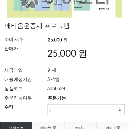
메타음운중재 프로그램
소비자가
판매가
25,000 원
세금타입
면세
배송예정시간
3~4일
상품코드
aaa0524
주문가능여부
수량
상세정보
배송/반품
브랜드
관련상품