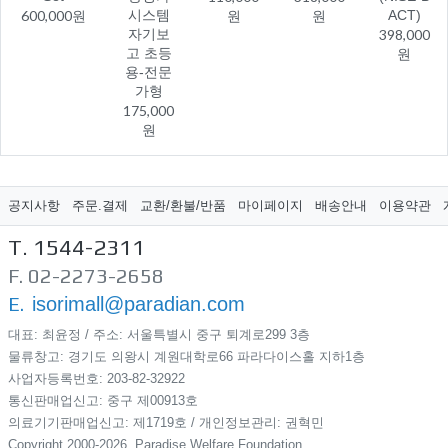
600,000원
시스템
원
원
ACT)
자기보
398,000
고 초등
원
용-전문
가형
175,000
원
공지사항
주문.결제
교환/환불/반품
마이페이지
배송안내
이용약관
T. 1544-2311
F. 02-2273-2658
E.
isorimall@paradian.com
대표: 최윤정 / 주소: 서울특별시 중구 퇴계로299​ 3층
물류창고: 경기도 의왕시 계원대학로66 파라다이스홀 지하1층
사업자등록번호: 203-82-32922
통신판매업신고: 중구 제00913호
의료기기판매업신고: 제1719호 / 개인정보관리: 권혁민
Copyright 2000-2026, Paradise Welfare Foundation