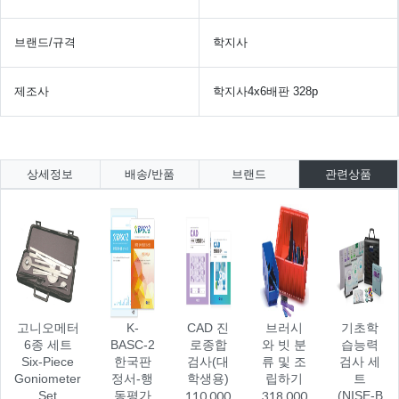
브랜드/규격
학지사
제조사
학지사4x6배판 328p
상세정보
배송/반품
브랜드
관련상품
고니오메터
K-
CAD 진
브러시
기초학
6종 세트
BASC-2
로종합
와 빗 분
습능력
Six-Piece
한국판
검사(대
류 및 조
검사 세
Goniometer
정서-행
학생용)
립하기
트
Set
동평가
110,000
318,000
(NISE-B