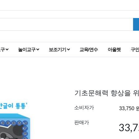
교구
놀이교구
보조기기
교육/연수
아울렛
구
기초문해력 향상을 위
소비자가
판매가
33,