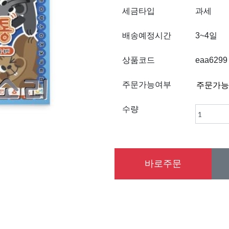
세금타입
과세
배송예정시간
3~4일
상품코드
eaa6299
주문가능여부
수량
바로주문