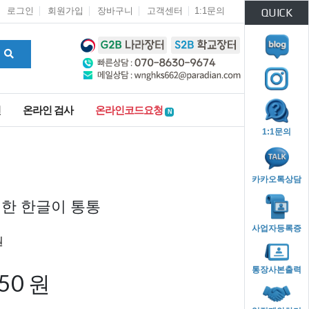
로그인
회원가입
장바구니
고객센터
1:1문의
QUICK
인
온라인 검사
온라인코드요청
N
1:1문의
카카오톡상담
한 한글이 통통
사업자등록증
통장사본출력
750 원